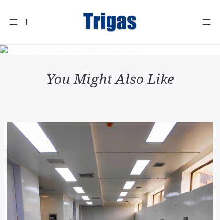
Toggle
navigation
You Might Also Like