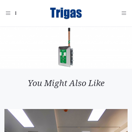
Toggle
navigation
You Might Also Like